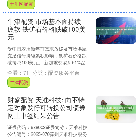
千汇网配资
牛津配资 市场基本面持续
疲软 铁矿石价格跌破100美
元
受中国农历新年前需求放缓及市场供应
充足信号持续累积影响，铁矿石价格跌
破每吨100美元。 新加坡交易所61%品位
铁矿石期货价格一度下跌1.1%，至每吨
查看：
71
分类：
配资服务平台
99.55美....
牛津配资
财盛配资 天准科技: 向不特
定对象发行可转换公司债券
网上中签结果公告
证券代码：688003证券简称：天准科技
公告编号：2025-070苏州天准科技股份