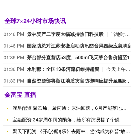
全球7×24小时市场快讯
01:46 PM
景林资产二季度大幅减持热门科技股
当地时间8月7日，知名千亿级私募景林资产披露2026年二季度末最新美股持仓（13F）。二季度，景林资产清仓英伟达、META等热门科技股，大幅减持英特尔、网易、谷歌等标的；景林资产在二季度末的美股持仓市值从38.8亿美元大幅下降至21.9亿美元，降幅达43%。在大幅收缩多只原有持仓的同时，景林资产也对部分半导体产业链公司进行了布局，包括近期业绩超预期的美国光模块制造商AAOI（应用光电）。
01:46 PM
国家防总对江苏安
01:39 PM
茅台部分直营店53
01:36 PM
水利部：全国13条河流仍维持超警
今天上午，水利部举行会商，分析研判全国的防汛形势，未来三天钱塘江、甬江、椒江、水阳江可能发生编号洪水。截至8月8日9时，黑龙江、内蒙古、河北、云南等地13条河流仍维持超警。8月8日至10日，受降雨影响，钱塘江、甬江、椒江、水阳江可能发生编号洪水，暴雨区内部分中小河流可能发生超警洪水；受上游来水影响，黑龙江干流抚远江段将超警，松花江干流及支流呼兰河、黑龙江干流同江至勤得利江段将维持超警。
01:33 PM
自然资源部将浙江地质灾害防御响应提升至Ⅲ级
金富宝 直播
涵星配资 聚乙烯、聚丙烯：原油回落，6月产能落地价差或走阔_
宝融配资 34岁周冬雨的陨落，给所有演员提了个醒
聚天下配资 《开心消消乐》去雨林，游戏成为科普“放大器”