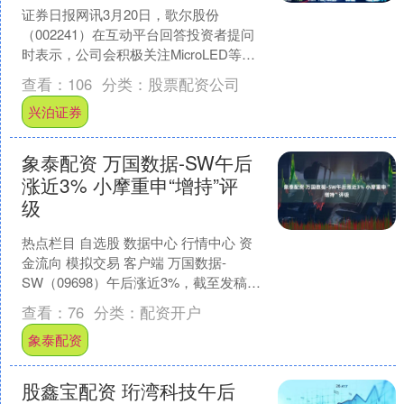
证券日报网讯3月20日，歌尔股份
（002241）在互动平台回答投资者提问
时表示，公司会积极关注MicroLED等新
兴技术的相关应用。....
查看：
106
分类：
股票配资公司
兴泊证券
象泰配资 万国数据-SW午后
涨近3% 小摩重申“增持”评
级
热点栏目 自选股 数据中心 行情中心 资
金流向 模拟交易 客户端 万国数据-
SW（09698）午后涨近3%，截至发稿，
股价上涨2.53%，现报42.20港元，成....
查看：
76
分类：
配资开户
象泰配资
股鑫宝配资 珩湾科技午后