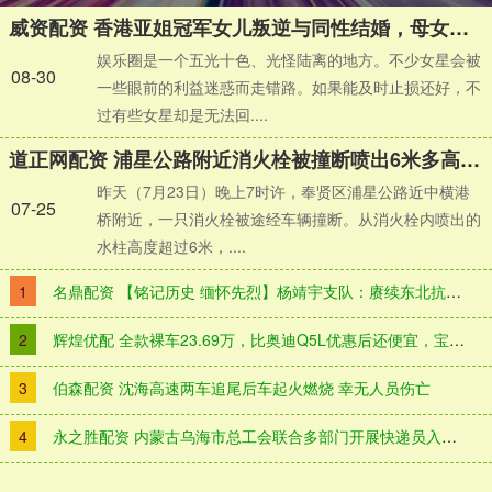
威资配资 香港亚姐冠军女儿叛逆与同性结婚，母女关系成谜，如今分享正能量
娱乐圈是一个五光十色、光怪陆离的地方。不少女星会被
08-30
一些眼前的利益迷惑而走错路。如果能及时止损还好，不
过有些女星却是无法回....
道正网配资 浦星公路附近消火栓被撞断喷出6米多高水柱 相关部门紧急到场处置
昨天（7月23日）晚上7时许，奉贤区浦星公路近中横港
07-25
桥附近，一只消火栓被途经车辆撞断。从消火栓内喷出的
水柱高度超过6米，....
1
名鼎配资 【铭记历史 缅怀先烈】杨靖宇支队：赓续东北抗联血脉，锻造重装铁拳
2
辉煌优配 全款裸车23.69万，比奥迪Q5L优惠后还便宜，宝马iX3能抄底了？
3
伯森配资 沈海高速两车追尾后车起火燃烧 幸无人员伤亡
4
永之胜配资 内蒙古乌海市总工会联合多部门开展快递员入会慰问活动