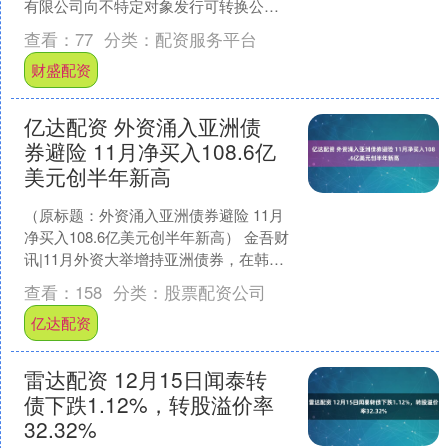
有限公司向不特定对象发行可转换公司
债券网上中签结果公告保荐人（主承销
查看：
77
分类：
配资服务平台
商）：华泰....
财盛配资
亿达配资 外资涌入亚洲债
券避险 11月净买入108.6亿
美元创半年新高
（原标题：外资涌入亚洲债券避险 11月
净买入108.6亿美元创半年新高） 金吾财
讯|11月外资大举增持亚洲债券，在韩
国、泰国、马来西亚、印度和印尼市场
查看：
158
分类：
股票配资公司
净买入10....
亿达配资
雷达配资 12月15日闻泰转
债下跌1.12%，转股溢价率
32.32%