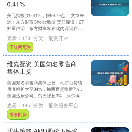
0.41%
美元指数跌0.41%，报99.79点。 文章来
源：东方财富Choice数据 责任编辑：27
郑重声明：东方财富发布此内容旨在传
播更多信息，与本站立场无关，不构
查看：
178
分类：
配资开户
成....
千红网配资
维嘉配资 美国知名零售商
集体上扬
美国知名零售商集体上扬，柯尔百货绩
后涨幅扩大至34%，梅西百货涨近7%，
美国达乐公司、劳氏涨超3%，沃尔玛涨
超2%。 文章来源：东方财富Choice数据
查看：
145
分类：
配资服务平台
责任编....
维嘉配资
珺牛策略 AMD股价下跌逾