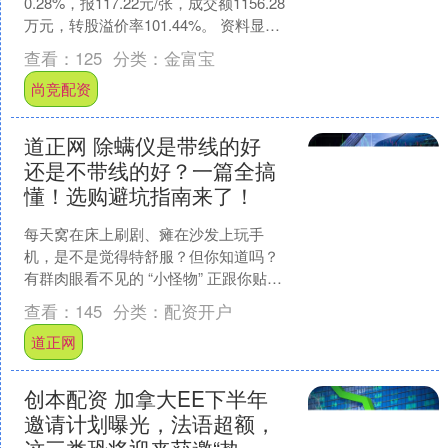
0.28%，报117.22元/张，成交额1156.28
万元，转股溢价率101.44%。 资料显
示，宏川转债信用级别为“AA-....
查看：
125
分类：
金富宝
尚竞配资
道正网 除螨仪是带线的好
还是不带线的好？一篇全搞
懂！选购避坑指南来了！
每天窝在床上刷剧、瘫在沙发上玩手
机，是不是觉得特舒服？但你知道吗？
有群肉眼看不见的 “小怪物” 正跟你贴贴
—— 它们就是螨虫！枕头、床垫、沙发
查看：
145
分类：
配资开户
套里全是它们的老....
道正网
创本配资 加拿大EE下半年
邀请计划曝光，法语超额，
这三类恐将迎来获邀“热