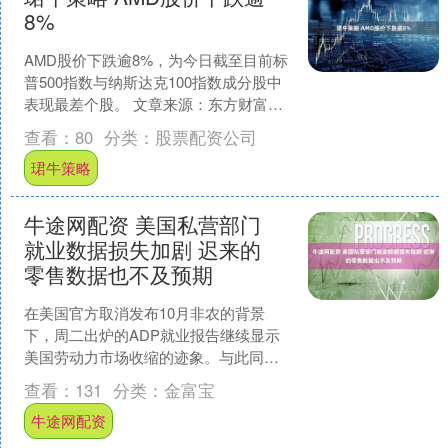
8%
AMD股价下跌逾8%，为今日截至目前标
普500指数与纳斯达克100指数成分股中
表现最差个股。 文章来源：东方财富
Choice数据 责任编辑：27 郑重声明：东
查看：
80
分类：
股票配资公司
方....
珺牛策略
牛途网配资 美国私营部门
就业数据损失加剧 迟来的
零售数据也不及预期
在美国官方取消发布10月非农的背景
下，周二出炉的ADP就业报告继续显示
美国劳动力市场收缩的迹象。与此同
时，迟来的9月零售销售数据也不及预
查看：
131
分类：
金富宝
期，一同叩响美国经济的警....
牛途网配资