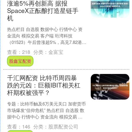
涨逾5%再创新高 据报
SpaceX正酝酿打造星链手
机
热点栏目 自选股 数据中心 行情中心 资
金流向 模拟交易 客户端 珩湾科技
（01523）午后曾涨超5%，高见7.82港
元，再创历史新高。截至发稿，股价上
查看：
218
分类：
金富宝
涨4.7....
股鑫宝配资
千汇网配资 比特币周四暴
跌的元凶：巨额IBIT相关杠
杆期权被强平？
专题：比特币触及6万美元关口 加密货币
市场爆发“信仰危机” 热点栏目 自选股 数
据中心 行情中心 资金流向 模拟交易 客
户端 文章来源：华尔街见闻 贝莱德IBI....
查看：
146
分类：
股票配资公司