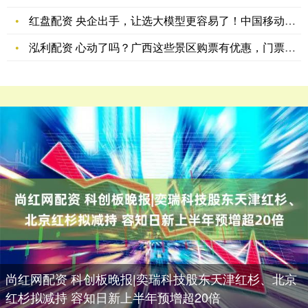
红盘配资 央企出手，让选大模型更容易了！中国移动发布MoMA
泓利配资 心动了吗？广西这些景区购票有优惠，门票最低将低至每
尚红网配资 科创板晚报|奕瑞科技股东天津红杉、北京
红杉拟减持 容知日新上半年预增超20倍