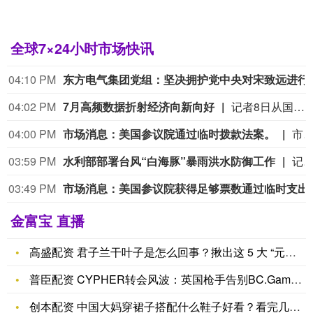
全球7×24小时市场快讯
04:10 PM
东方电气集团党组：坚决拥
04:02 PM
7月高频数据折射经济向新向好
记者8日从国家发展改革委国家信息中心了解到，7月份，多领域高频数据平稳向好，线下消费稳步增长，投资结构不断优化，市场资本主动布局新质生产力相关赛道，创新活力持续迸发。线下消费大数据显示，7月各类消费支付金额同比增长2.2%，增速比上月提高0.8个百分点。其中，家用电器与音像器材类支付金额同比增长8.5%，增速比上月提高10.9个百分点。反映中小商户经营状况的“收钱吧”实体商业活力指数升至81.9，较上月提高3.1%。（新华社）
04:00 PM
市场消息：美国参议院通过临时拨款法案。
市场消息：美国参议院通过临时拨款
03:59 PM
水利部部署台风“白海豚”暴雨洪水防御工作
记者8日从水利部获悉，水利部7日下午举行专题会商，分析研判今年第13号台风“白海豚”发展态势及影响，系统安排部署台风暴雨洪水防御工作。记者了解到，台风“白海豚”具有登陆强度大、携带水汽足、影响范围广、持续时间长等突出特点。受其影响，预报8月8日至16日，浙闽地区及太湖、长江、淮河、黄河、海河、辽河等流域部分河流将出现明显涨水过程，部分中小河流可
03:49 PM
市场消息：美国参议院获得足够票数
金富宝 直播
高盛配资 君子兰干叶子是怎么回事？揪出这 5 大 “元凶”，
普臣配资 CYPHER转会风波：英国枪手告别BC.Game，
创本配资 中国大妈穿裙子搭配什么鞋子好看？看完几组对比图，你