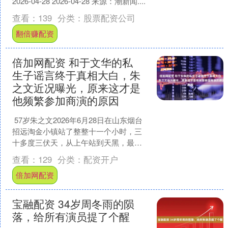
2026-04-28 2026-04-28 来源：潮新闻....
查看：
139
分类：
股票配资公司
翻倍赚配资
倍加网配资 和于文华的私
生子谣言终于真相大白，朱
之文近况曝光，原来这才是
他频繁参加商演的原因
57岁朱之文2026年6月28日在山东烟台
招远淘金小镇站了整整十一个小时，三
十多度三伏天，从上午站到天黑，最后
到手也就五万块。 这场活动把原本冷清
查看：
129
分类：
配资开户
的景区客流量....
倍加网配资
宝融配资 34岁周冬雨的陨
落，给所有演员提了个醒