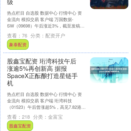
级
热点栏目 自选股 数据中心 行情中心 资
金流向 模拟交易 客户端 万国数据-
SW（09698）午后涨近3%，截至发稿，
股价上涨2.53%，现报42.20港元，成....
查看：
76
分类：
配资开户
象泰配资
股鑫宝配资 珩湾科技午后
涨逾5%再创新高 据报
SpaceX正酝酿打造星链手
机
热点栏目 自选股 数据中心 行情中心 资
金流向 模拟交易 客户端 珩湾科技
（01523）午后曾涨超5%，高见7.82港
元，再创历史新高。截至发稿，股价上
查看：
218
分类：
金富宝
涨4.7....
股鑫宝配资