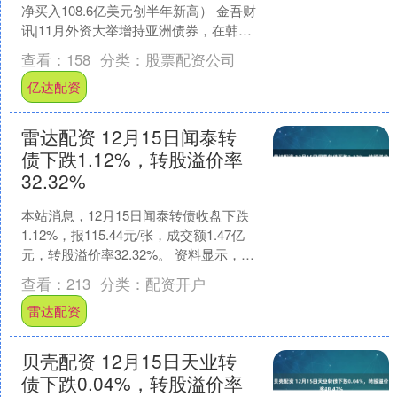
净买入108.6亿美元创半年新高） 金吾财
讯|11月外资大举增持亚洲债券，在韩
国、泰国、马来西亚、印度和印尼市场
查看：
158
分类：
股票配资公司
净买入10....
亿达配资
雷达配资 12月15日闻泰转
债下跌1.12%，转股溢价率
32.32%
本站消息，12月15日闻泰转债收盘下跌
1.12%，报115.44元/张，成交额1.47亿
元，转股溢价率32.32%。 资料显示，闻
泰转债信用级别为“AA-”，债....
查看：
213
分类：
配资开户
雷达配资
贝壳配资 12月15日天业转
债下跌0.04%，转股溢价率