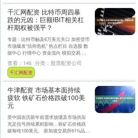
千汇网配资 比特币周四暴
跌的元凶：巨额IBIT相关杠
杆期权被强平？
专题：比特币触及6万美元关口 加密货币
市场爆发“信仰危机” 热点栏目 自选股 数
据中心 行情中心 资金流向 模拟交易 客
户端 文章来源：华尔街见闻 贝莱德IBI....
查看：
146
分类：
股票配资公司
千汇网配资
牛津配资 市场基本面持续
疲软 铁矿石价格跌破100美
元
受中国农历新年前需求放缓及市场供应
充足信号持续累积影响，铁矿石价格跌
破每吨100美元。 新加坡交易所61%品位
铁矿石期货价格一度下跌1.1%，至每吨