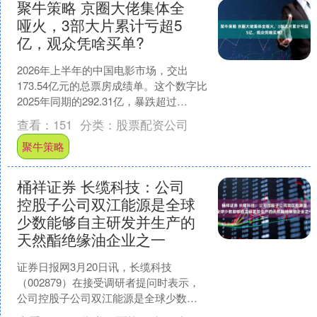
聚牛策略 京圈大佬集体全
哑火，3部大片累计亏超5
亿，观众凭啥买单?
2026年上半年的中国电影市场，交出
173.54亿元的总票房成绩单。这个数字比
2025年同期的292.31亿，暴跌超过
40%。 市场冷得不正常，但更反常的是
查看：
151
分类：
股票配资公司
另一....
聚牛策略
桶祥证券 长缆科技：公司
控股子公司双江能源是全球
少数能够自主研发并生产的
天然酯绝缘油企业之一
证券日报网3月20日讯，长缆科技
（002879）在接受调研者提问时表示，
公司控股子公司双江能源是全球少数能
够自主研发并生产的天然酯绝缘油企业