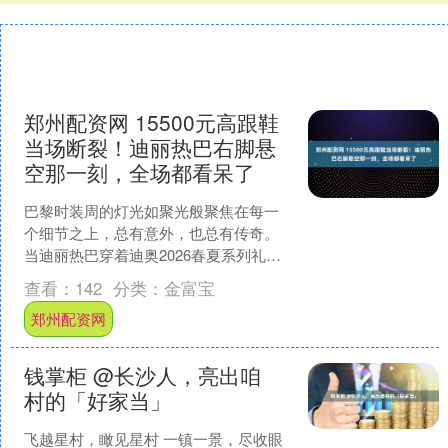
郑州配资网 15500元高跟鞋
当场断裂！迪丽热巴右脚悬
空那一刻，全场都看呆了
巴黎时装周的灯光如聚光般聚焦在每一
个细节之上，总有意外，也总有传奇。
当迪丽热巴穿着迪奥2026春夏系列礼服
踏上T台的那一刻，谁也无法预料，这场
查看：
142
分类：
金富宝
顶级时尚盛宴竟会因....
郑州配资网
钱掌柜 @长沙人，亮出咱
村的「好家当」
飞越星村，瞰见星村 一镇一景，尽收眼