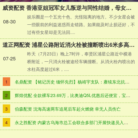
威资配资 香港亚姐冠军女儿叛逆与同性结婚，母女关系成谜，如今分享正能量
娱乐圈是一个五光十色、光怪陆离的地方。不少女星会被
08-30
一些眼前的利益迷惑而走错路。如果能及时止损还好，不
过有些女星却是无法回....
道正网配资 浦星公路附近消火栓被撞断喷出6米多高水柱 相关部门紧急到场处置
昨天（7月23日）晚上7时许，奉贤区浦星公路近中横港
07-25
桥附近，一只消火栓被途经车辆撞断。从消火栓内喷出的
水柱高度超过6米，....
1
名鼎配资 【铭记历史 缅怀先烈】杨靖宇支队：赓续东北抗联血脉，锻造重装铁拳
2
辉煌优配 全款裸车23.69万，比奥迪Q5L优惠后还便宜，宝马iX3能抄底了？
3
伯森配资 沈海高速两车追尾后车起火燃烧 幸无人员伤亡
4
永之胜配资 内蒙古乌海市总工会联合多部门开展快递员入会慰问活动