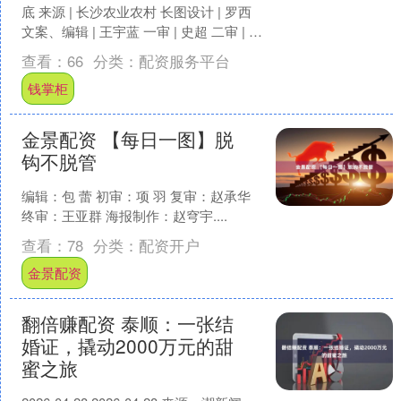
底 来源 | 长沙农业农村 长图设计 | 罗西
文案、编辑 | 王宇蓝 一审 | 史超 二审 | 张
倩 三审 | 谢文....
查看：
66
分类：
配资服务平台
钱掌柜
金景配资 【每日一图】脱
钩不脱管
编辑：包 蕾 初审：项 羽 复审：赵承华
终审：王亚群 海报制作：赵穹宇....
查看：
78
分类：
配资开户
金景配资
翻倍赚配资 泰顺：一张结
婚证，撬动2000万元的甜
蜜之旅