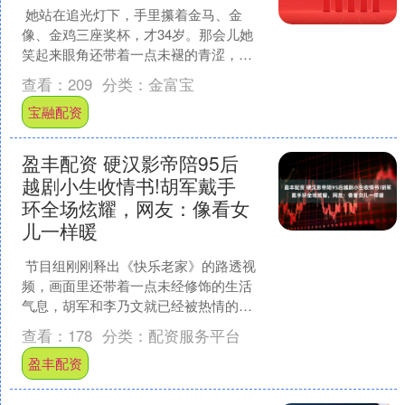
她站在追光灯下，手里攥着金马、金
像、金鸡三座奖杯，才34岁。那会儿她
笑起来眼角还带着一点未褪的青涩，说
话声轻，眼神却像绷着一根弦——是静
查看：
209
分类：
金富宝
秋，是安生，是陈念，是....
宝融配资
盈丰配资 硬汉影帝陪95后
越剧小生收情书!胡军戴手
环全场炫耀，网友：像看女
儿一样暖
节目组刚刚释出《快乐老家》的路透视
频，画面里还带着一点未经修饰的生活
气息，胡军和李乃文就已经被热情的粉
丝堵在无锡剧院门口。没有黑衣保镖提
查看：
178
分类：
配资服务平台
前清场，也没有助理撑伞....
盈丰配资